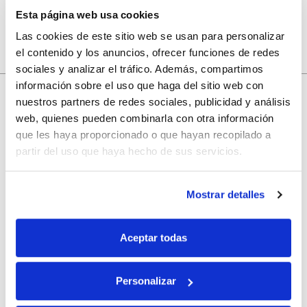
Esta página web usa cookies
Las cookies de este sitio web se usan para personalizar
el contenido y los anuncios, ofrecer funciones de redes
sociales y analizar el tráfico. Además, compartimos
información sobre el uso que haga del sitio web con
nuestros partners de redes sociales, publicidad y análisis
web, quienes pueden combinarla con otra información
10% de descuento
que les haya proporcionado o que hayan recopilado a
partir del uso que haya hecho de sus servicios.
con tu primera compra.
Mostrar detalles
Apúntate
a nuestra newsletter para recibir nuestras
ofertas
y
disfruta de
un 10% de descuento
en tu primera compra.
Aceptar todas
Personalizar