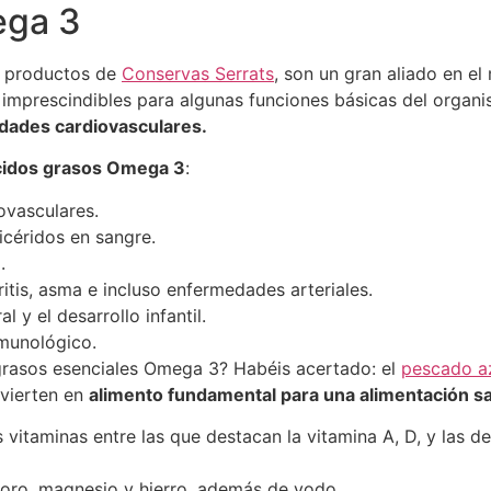
ega 3
os productos de
Conservas Serrats
, son un gran aliado en el
 imprescindibles para algunas funciones básicas del organ
edades cardiovasculares.
ácidos grasos Omega 3
:
ovasculares.
licéridos en sangre.
.
itis, asma e incluso enfermedades arteriales.
 y el desarrollo infantil.
nmunológico.
 grasos esenciales Omega 3? Habéis acertado: el
pescado a
onvierten en
alimento fundamental para una alimentación sa
 vitaminas entre las que destacan la vitamina A, D, y las de
sforo, magnesio y hierro, además de yodo.