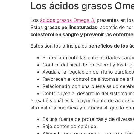
Los ácidos grasos Om
Los
ácidos grasos Omega 3
, presentes en l
Estas
grasas poliinsaturadas
, además de ser
colesterol en sangre y prevenir las enferm
Estos son los principales
beneficios de los 
Protección ante las enfermedades cardi
Control del nivel de colesterol y los trig
Ayuda a la regulación del ritmo cardíaco
Favorecen el control de síntomas de artr
Relacionado con una buena salud cerebral
Contribuyen al desarrollo del sistema i
Y ¿sabéis cuál es la mayor fuente de ácidos
alto valor alimenticio y nutricional, que lo c
Es una fuente de proteínas y de diversas
Bajo contenido calórico.
Alimento rico en minerales: potasio, fó