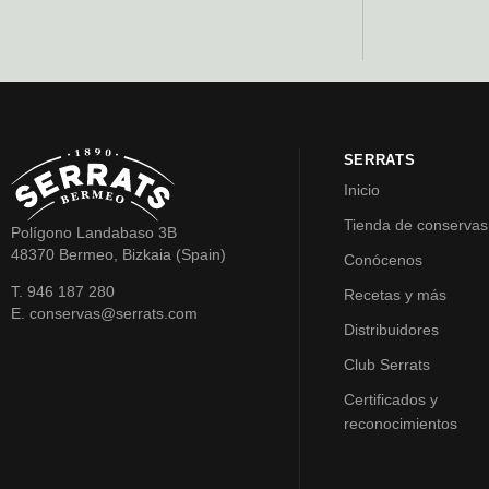
SERRATS
Inicio
Tienda de conservas
Polígono Landabaso 3B
48370 Bermeo, Bizkaia (Spain)
Conócenos
T. 946 187 280
Recetas y más
E. conservas@serrats.com
Distribuidores
Club Serrats
Certificados y
reconocimientos