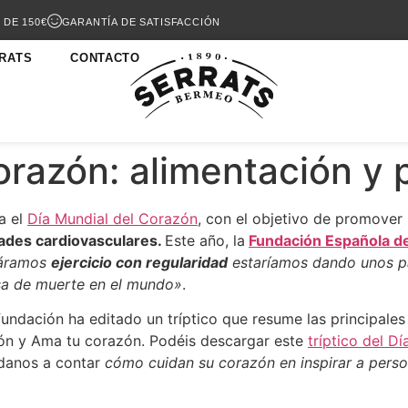
 DE 150€
GARANTÍA DE SATISFACCIÓN
RATS
CONTACTO
orazón: alimentación y 
a el
Día Mundial del Corazón
, con el objetivo de promover
ades cardiovasculares.
Este año, la
Fundación Española d
cáramos
ejercicio con regularidad
estaríamos dando unos p
usa de muerte en el mundo»
.
undación ha editado un tríptico que resume las principales
zón y Ama tu corazón. Podéis descargar este
tríptico del D
adanos a contar
cómo cuidan su corazón en inspirar a perso