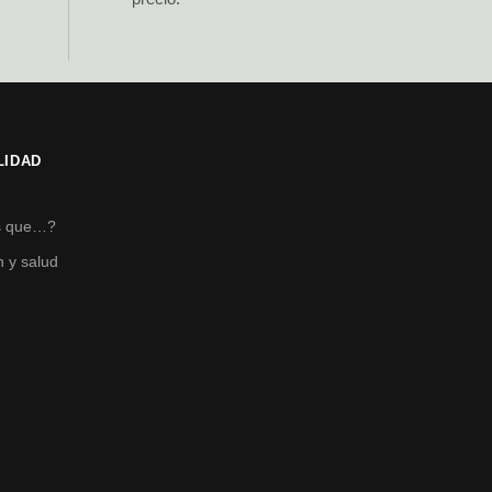
LIDAD
s
s que…?
n y salud