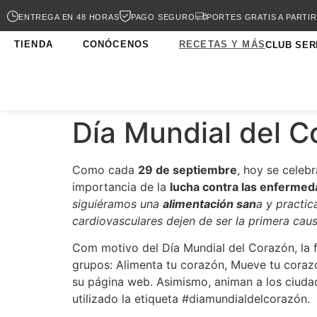
ENTREGA EN 48 HORAS
PAGO SEGURO
PORTES GRATIS A PARTIR
TIENDA
CONÓCENOS
RECETAS Y MÁS
CLUB SER
Día Mundial del C
Como cada
29 de septiembre
, hoy se celebr
importancia de la
lucha contra las enfermed
siguiéramos una
alimentación san
a y practi
cardiovasculares dejen de ser la primera ca
Com motivo del Día Mundial del Corazón, la f
grupos: Alimenta tu corazón, Mueve tu cora
su página web. Asimismo, animan a los ciud
utilizado la etiqueta #diamundialdelcorazón.