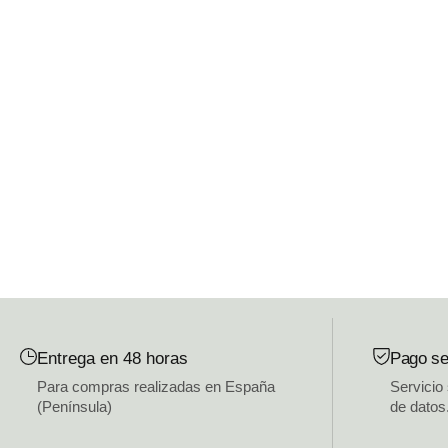
Entrega en 48 horas
Pago se
Para compras realizadas en España
Servicio
(Península)
de datos