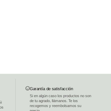
Garantía de satisfacción
Si en algún caso los productos no son
de tu agrado, llámanos. Te los
Si
recogemos y reembolsamos su
los
precio.