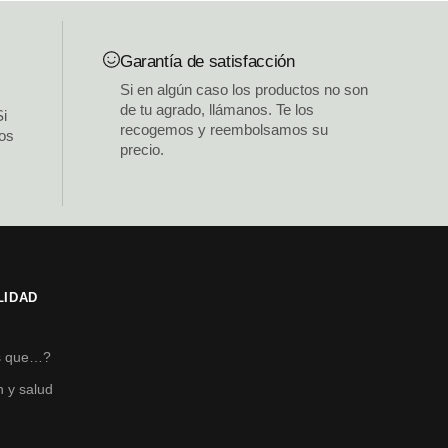
Garantía de satisfacción
Si en algún caso los productos no son
de tu agrado, llámanos. Te los
Si
recogemos y reembolsamos su
los
precio.
LIDAD
s
s que…?
n y salud