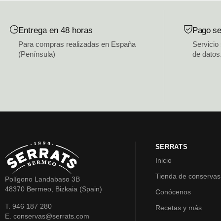
Entrega en 48 horas
Pago se
Para compras realizadas en España
Servicio
(Península)
de datos
SERRATS
Inicio
Tienda de conservas
Polígono Landabaso 3B
48370 Bermeo, Bizkaia (Spain)
Conócenos
T. 946 187 280
Recetas y más
E. conservas@serrats.com