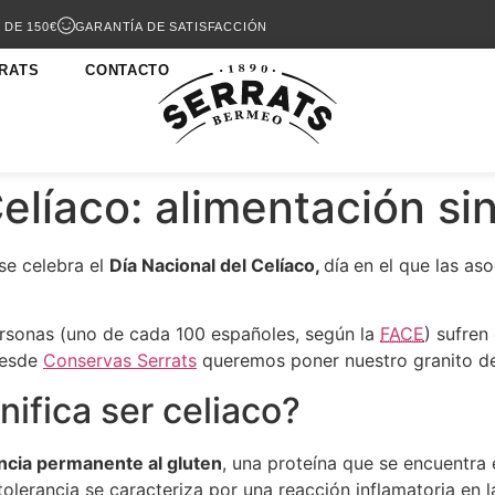
 DE 150€
GARANTÍA DE SATISFACCIÓN
RATS
CONTACTO
elíaco: alimentación si
e celebra el
Día Nacional del Celíaco,
día
en el que las as
sonas (uno de cada 100 españoles, según la
FACE
) sufren
desde
Conservas Serrats
queremos poner nuestro granito de 
nifica ser celiaco?
ancia permanente al gluten
, una proteína que se encuentra 
intolerancia se caracteriza por una reacción inflamatoria en 