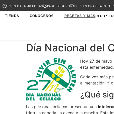
ENTREGA EN 48 HORAS
PAGO SEGURO
PORTES GRATIS A PARTIR
TIENDA
CONÓCENOS
RECETAS Y MÁS
CLUB SER
Día Nacional del C
Hoy 27 de mayo s
esta enfermedad.
Cada vez más per
alimentación. Y 
¿Qué sig
Las personas celíacas presentan una
intoler
trigo, la cebada, la avena y la espelta. Esta 