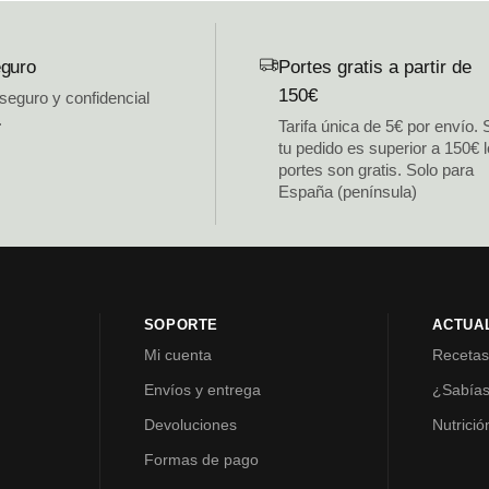
guro
Portes gratis a partir de
150€
 seguro y confidencial
.
Tarifa única de 5€ por envío. 
tu pedido es superior a 150€ 
portes son gratis. Solo para
España (península)
SOPORTE
ACTUA
Mi cuenta
Receta
Envíos y entrega
¿Sabía
Devoluciones
Nutrició
Formas de pago