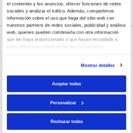
el contenido y los anuncios, ofrecer funciones de redes
sociales y analizar el tráfico. Además, compartimos
información sobre el uso que haga del sitio web con
nuestros partners de redes sociales, publicidad y análisis
web, quienes pueden combinarla con otra información
10% de descuento
que les haya proporcionado o que hayan recopilado a
partir del uso que haya hecho de sus servicios.
con tu primera compra.
Mostrar detalles
Apúntate
a nuestra newsletter para recibir nuestras
ofertas
y
disfruta de
un 10% de descuento
en tu primera compra.
Aceptar todas
Personalizar
Si, he leído y acepto la política de protección de datos.
Rechazar todas