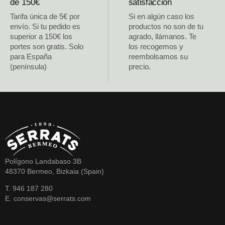
de 150€
satisfacción
Tarifa única de 5€ por
Si en algún caso los
envío. Si tu pedido es
productos no son de tu
superior a 150€ los
agrado, llámanos. Te
portes son gratis. Solo
los recogemos y
para España
reembolsamos su
(península)
precio.
Polígono Landabaso 3B
48370 Bermeo, Bizkaia (Spain)
T. 946 187 280
E. conservas@serrats.com