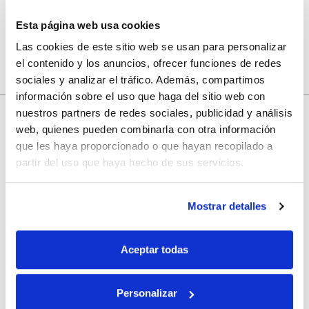
Esta página web usa cookies
Las cookies de este sitio web se usan para personalizar
el contenido y los anuncios, ofrecer funciones de redes
sociales y analizar el tráfico. Además, compartimos
información sobre el uso que haga del sitio web con
nuestros partners de redes sociales, publicidad y análisis
web, quienes pueden combinarla con otra información
10% de descuento
que les haya proporcionado o que hayan recopilado a
partir del uso que haya hecho de sus servicios.
con tu primera compra.
Mostrar detalles
Apúntate
a nuestra newsletter para recibir nuestras
ofertas
y
disfruta de
un 10% de descuento
en tu primera compra.
Aceptar todas
Personalizar