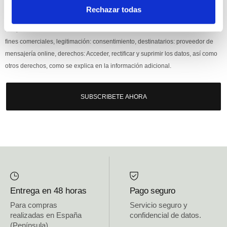
Si, he leído y acepto la política de protección de datos.
Rechazar todas
Responsable: HIJOS DE JOSÉ SERRATS S.A. Finalidad: tratamientos con
fines comerciales, legitimación: consentimiento, destinatarios: proveedor de
mensajería online, derechos: Acceder, rectificar y suprimir los datos, así como
otros derechos, como se explica en la información adicional.
SUBSCRIBETE AHORA
Entrega en 48 horas
Pago seguro
Para compras
Servicio seguro y
realizadas en España
confidencial de datos.
(Península)