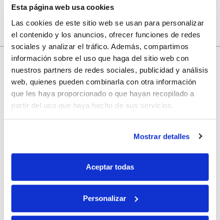
Esta página web usa cookies
Las cookies de este sitio web se usan para personalizar
el contenido y los anuncios, ofrecer funciones de redes
sociales y analizar el tráfico. Además, compartimos
información sobre el uso que haga del sitio web con
nuestros partners de redes sociales, publicidad y análisis
10% de descuento
web, quienes pueden combinarla con otra información
que les haya proporcionado o que hayan recopilado a
partir del uso que haya hecho de sus servicios.
con tu primera compra.
Mostrar detalles
Apúntate
a nuestra newsletter para recibir nuestras
ofertas
y
disfruta de
un 10% de descuento
en tu primera compra.
Aceptar todas
Personalizar