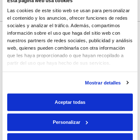
Esta página web usa cookies
Las cookies de este sitio web se usan para personalizar
el contenido y los anuncios, ofrecer funciones de redes
sociales y analizar el tráfico. Además, compartimos
información sobre el uso que haga del sitio web con
nuestros partners de redes sociales, publicidad y análisis
10% de descuento
web, quienes pueden combinarla con otra información
que les haya proporcionado o que hayan recopilado a
con tu primera compra.
partir del uso que haya hecho de sus servicios.
Mostrar detalles
Apúntate
a nuestra newsletter para recibir nuestras
ofertas
y
disfruta de
un 10% de descuento
en tu primera compra.
Aceptar todas
Personalizar
Si, he leído y acepto la política de protección de datos.