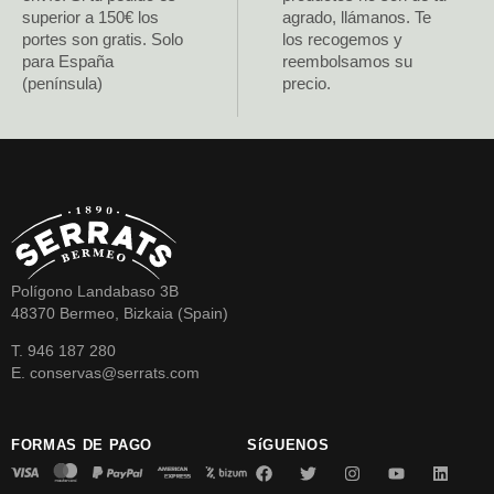
superior a 150€ los
agrado, llámanos. Te
portes son gratis. Solo
los recogemos y
para España
reembolsamos su
(península)
precio.
Polígono Landabaso 3B
48370 Bermeo, Bizkaia (Spain)
T. 946 187 280
E. conservas@serrats.com
FORMAS DE PAGO
SíGUENOS