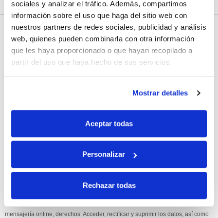
sociales y analizar el tráfico. Además, compartimos
información sobre el uso que haga del sitio web con
10% de descuento
nuestros partners de redes sociales, publicidad y análisis
web, quienes pueden combinarla con otra información
con tu primera compra.
que les haya proporcionado o que hayan recopilado a
partir del uso que haya hecho de sus servicios.
Apúntate
a nuestra newsletter para recibir nuestras
ofertas
y
Mostrar detalles
disfruta de
un 10% de descuento
en tu primera compra.
Aceptar todas
Personalizar
Si, he leído y acepto la política de protección de datos.
Rechazar todas
Responsable: HIJOS DE JOSÉ SERRATS S.A. Finalidad: tratamientos con
fines comerciales, legitimación: consentimiento, destinatarios: proveedor de
mensajería online, derechos: Acceder, rectificar y suprimir los datos, así como