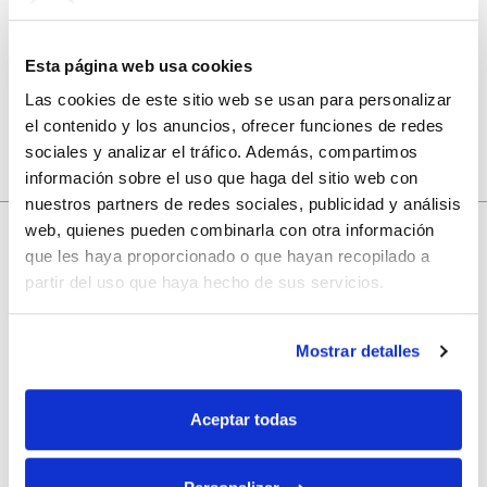
Guarda mi nombre, correo electrónico y web en este
navegador para la próxima vez que comente.
Esta página web usa cookies
Las cookies de este sitio web se usan para personalizar
el contenido y los anuncios, ofrecer funciones de redes
sociales y analizar el tráfico. Además, compartimos
información sobre el uso que haga del sitio web con
nuestros partners de redes sociales, publicidad y análisis
web, quienes pueden combinarla con otra información
que les haya proporcionado o que hayan recopilado a
10% de descuento
partir del uso que haya hecho de sus servicios.
con tu primera compra.
Mostrar detalles
Aceptar todas
Apúntate
a nuestra newsletter para recibir nuestras
ofertas
y
disfruta de
un 10% de descuento
en tu primera compra.