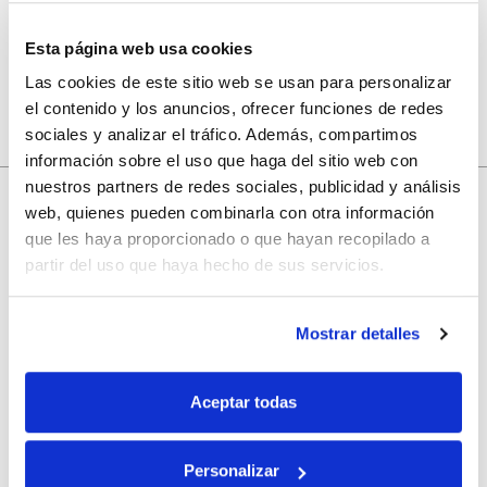
Esta página web usa cookies
Las cookies de este sitio web se usan para personalizar
el contenido y los anuncios, ofrecer funciones de redes
sociales y analizar el tráfico. Además, compartimos
información sobre el uso que haga del sitio web con
nuestros partners de redes sociales, publicidad y análisis
web, quienes pueden combinarla con otra información
que les haya proporcionado o que hayan recopilado a
10% de descuento
partir del uso que haya hecho de sus servicios.
con tu primera compra.
Mostrar detalles
Apúntate
a nuestra newsletter para recibir nuestras
ofertas
y
Aceptar todas
disfruta de
un 10% de descuento
en tu primera compra.
Personalizar