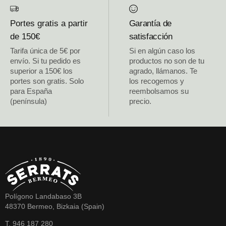
Portes gratis a partir
Garantía de
de 150€
satisfacción
Tarifa única de 5€ por
Si en algún caso los
envío. Si tu pedido es
productos no son de tu
superior a 150€ los
agrado, llámanos. Te
portes son gratis. Solo
los recogemos y
para España
reembolsamos su
(península)
precio.
Polígono Landabaso 3B
48370 Bermeo, Bizkaia (Spain)
T. 946 187 280