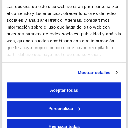
Las cookies de este sitio web se usan para personalizar
el contenido y los anuncios, ofrecer funciones de redes
sociales y analizar el tráfico. Además, compartimos
información sobre el uso que haga del sitio web con
10% de descuento
nuestros partners de redes sociales, publicidad y análisis
web, quienes pueden combinarla con otra información
que les haya proporcionado o que hayan recopilado a
con tu primera compra.
partir del uso que haya hecho de sus servicios.
Apúntate
a nuestra newsletter para recibir nuestras
ofertas
y
Mostrar detalles
disfruta de
un 10% de descuento
en tu primera compra.
Aceptar todas
Personalizar
Si, he leído y acepto la política de protección de datos.
Rechazar todas