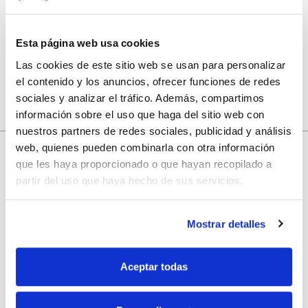
Guarda mi nombre, correo electrónico y web en este
navegador para la próxima vez que comente.
Esta página web usa cookies
Las cookies de este sitio web se usan para personalizar
el contenido y los anuncios, ofrecer funciones de redes
sociales y analizar el tráfico. Además, compartimos
información sobre el uso que haga del sitio web con
nuestros partners de redes sociales, publicidad y análisis
web, quienes pueden combinarla con otra información
que les haya proporcionado o que hayan recopilado a
10% de descuento
partir del uso que haya hecho de sus servicios.
con tu primera compra.
Mostrar detalles
Aceptar todas
Apúntate
a nuestra newsletter para recibir nuestras
ofertas
y
disfruta de
un 10% de descuento
en tu primera compra.