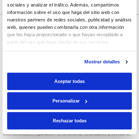
sociales y analizar el tráfico. Además, compartimos
información sobre el uso que haga del sitio web con
nuestros partners de redes sociales, publicidad y análisis
10% de descuento
web, quienes pueden combinarla con otra información
que les haya proporcionado o que hayan recopilado a
con tu primera compra.
partir del uso que haya hecho de sus servicios.
Apúntate
a nuestra newsletter para recibir nuestras
ofertas
y
Mostrar detalles
disfruta de
un 10% de descuento
en tu primera compra.
Aceptar todas
Personalizar
Si, he leído y acepto la política de protección de datos.
Rechazar todas
Responsable: HIJOS DE JOSÉ SERRATS S.A. Finalidad: tratamientos con
fines comerciales, legitimación: consentimiento, destinatarios: proveedor de