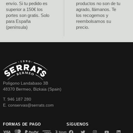
envío. Si tu pedido es
productos no son de tu
superior a 150€ los
agrado, llámanos. Te
portes son gratis. Solo
los recogemos y
para España
reembolsamos su
(península)
precio.
Polígono Landabaso 3B
48370 Bermeo, Bizkaia (Spain)
T. 946 187 280
E. conservas@serrats.com
FORMAS DE PAGO
SíGUENOS