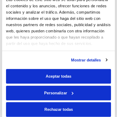
el contenido y los anuncios, ofrecer funciones de redes
sociales y analizar el tráfico. Además, compartimos
10% de descuento
información sobre el uso que haga del sitio web con
nuestros partners de redes sociales, publicidad y análisis
web, quienes pueden combinarla con otra información
con tu primera compra.
que les haya proporcionado o que hayan recopilado a
partir del uso que haya hecho de sus servicios.
Apúntate
a nuestra newsletter para recibir nuestras
ofertas
y
disfruta de
un 10% de descuento
en tu primera compra.
Mostrar detalles
Aceptar todas
Personalizar
Si, he leído y acepto la política de protección de datos.
Responsable: HIJOS DE JOSÉ SERRATS S.A. Finalidad: tratamientos con
Rechazar todas
fines comerciales, legitimación: consentimiento, destinatarios: proveedor de