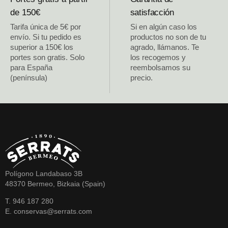
de 150€
satisfacción
Tarifa única de 5€ por
Si en algún caso los
envío. Si tu pedido es
productos no son de tu
superior a 150€ los
agrado, llámanos. Te
portes son gratis. Solo
los recogemos y
para España
reembolsamos su
(península)
precio.
Polígono Landabaso 3B
48370 Bermeo, Bizkaia (Spain)
T. 946 187 280
E. conservas@serrats.com