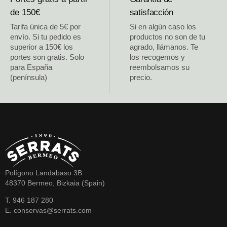
de 150€
satisfacción
Tarifa única de 5€ por
Si en algún caso los
envío. Si tu pedido es
productos no son de tu
superior a 150€ los
agrado, llámanos. Te
portes son gratis. Solo
los recogemos y
para España
reembolsamos su
(península)
precio.
Polígono Landabaso 3B
48370 Bermeo, Bizkaia (Spain)
T. 946 187 280
E. conservas@serrats.com