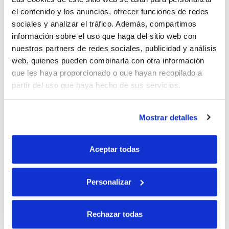
el contenido y los anuncios, ofrecer funciones de redes
sociales y analizar el tráfico. Además, compartimos
10% de descuento
información sobre el uso que haga del sitio web con
nuestros partners de redes sociales, publicidad y análisis
web, quienes pueden combinarla con otra información
con tu primera compra.
que les haya proporcionado o que hayan recopilado a
partir del uso que haya hecho de sus servicios.
Apúntate
a nuestra newsletter para recibir nuestras
ofertas
y
disfruta de
un 10% de descuento
en tu primera compra.
Mostrar detalles
Aceptar todas
Personalizar
Si, he leído y acepto la política de protección de datos.
Responsable: HIJOS DE JOSÉ SERRATS S.A. Finalidad: tratamientos con
Rechazar todas
fines comerciales, legitimación: consentimiento, destinatarios: proveedor de