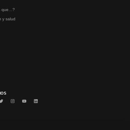
s
s que…?
n y salud
NOS