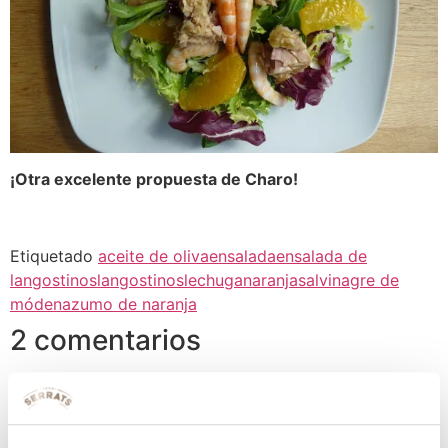
¡Otra excelente propuesta de Charo!
Etiquetado
aceite de oliva
ensalada
ensalada de
langostinos
langostinos
lechuga
naranja
sal
vinagre de
módena
zumo de naranja
2 comentarios
Pingback:
Consejos nutricionales de Conservas Serrats para