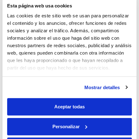
Navidad - BizkaiaGaur
Esta página web usa cookies
Las cookies de este sitio web se usan para personalizar
el contenido y los anuncios, ofrecer funciones de redes
Pingback:
sociales y analizar el tráfico. Además, compartimos
Consejos nutricionales de Conservas Serrats para
información sobre el uso que haga del sitio web con
Navidad - Agencia de Noticias
nuestros partners de redes sociales, publicidad y análisis
web, quienes pueden combinarla con otra información
Deja una respuesta
que les haya proporcionado o que hayan recopilado a
partir del uso que haya hecho de sus servicios.
Tu dirección de correo electrónico no será publicada.
Los campos obligatorios están marcados con
*
Mostrar detalles
Comentario
*
Aceptar todas
Personalizar