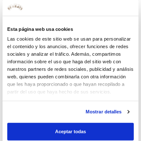
13 noviembre 2013 a las 20:47
Ana
dice:
Acabo de hacerla y me quedó buenísima…
Esta página web usa cookies
Responder
Las cookies de este sitio web se usan para personalizar
el contenido y los anuncios, ofrecer funciones de redes
sociales y analizar el tráfico. Además, compartimos
14 noviembre 2013 a las 10:17
información sobre el uso que haga del sitio web con
Esperanza
dice:
nuestros partners de redes sociales, publicidad y análisis
web, quienes pueden combinarla con otra información
¡Que ilusión! ;)
que les haya proporcionado o que hayan recopilado a
Responder
partir del uso que haya hecho de sus servicios.
Deja una respuesta
Mostrar detalles
Tu dirección de correo electrónico no será publicada.
Los campos obligatorios están marcados con
*
Aceptar todas