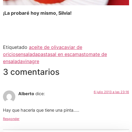
¡La probaré hoy mismo, Silvia!
Etiquetado
aceite de oliva
caviar de
oricios
ensalada
pasta
sal en escamas
tomate de
ensalada
vinagre
3 comentarios
6 julio 2013 a las 23:16
Alberto
dice:
Hay que hacerla que tiene una pinta…..
Responder