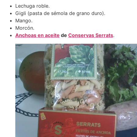
Lechuga roble.
Gigli (pasta de sémola de grano duro).
Mango.
Morcón.
Anchoas en aceite
de
Conservas Serrats
.