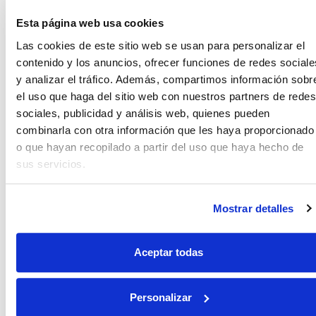
Esta página web usa cookies
6 agosto 2009 a las 12:13
antonio
dice:
Las cookies de este sitio web se usan para personalizar el
contenido y los anuncios, ofrecer funciones de redes sociale
Me encanta la ensalada con anchoas!!
y analizar el tráfico. Además, compartimos información sobr
Voy a hacer esta receta, pero creo que en lugar de mando le
el uso que haga del sitio web con nuestros partners de redes
echaré alguna otra cosa…
sociales, publicidad y análisis web, quienes pueden
Muy buena la receta, felicidades salvador y arima
combinarla con otra información que les haya proporcionado
Responder
o que hayan recopilado a partir del uso que haya hecho de
sus servicios.
14 agosto 2009 a las 9:02
Joan
dice:
Mostrar detalles
Que buena la receta!! estaba delicioso, que bien quedan las
anchoas en ensalada…
Aceptar todas
Este plato es muy natural y está riquísimo!
Responder
Personalizar