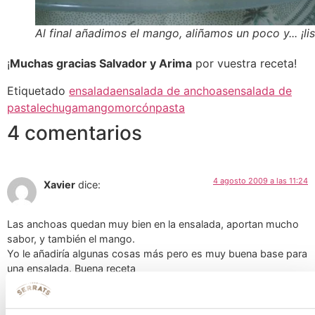
Al final añadimos el mango, aliñamos un poco y... ¡lis
¡
Muchas gracias Salvador y Arima
por vuestra receta!
Etiquetado
ensalada
ensalada de anchoas
ensalada de
pasta
lechuga
mango
morcón
pasta
4 comentarios
4 agosto 2009 a las 11:24
Xavier
dice:
Las anchoas quedan muy bien en la ensalada, aportan mucho
sabor, y también el mango.
Yo le añadiría algunas cosas más pero es muy buena base para
una ensalada. Buena receta
Responder