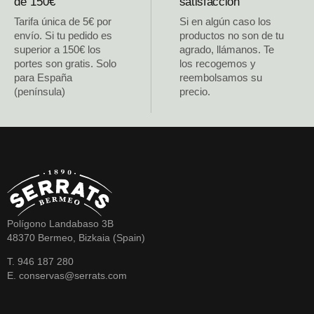
de 150€
satisfacción
Tarifa única de 5€ por
Si en algún caso los
envío. Si tu pedido es
productos no son de tu
superior a 150€ los
agrado, llámanos. Te
portes son gratis. Solo
los recogemos y
para España
reembolsamos su
(península)
precio.
Polígono Landabaso 3B
48370 Bermeo, Bizkaia (Spain)
T. 946 187 280
E. conservas@serrats.com