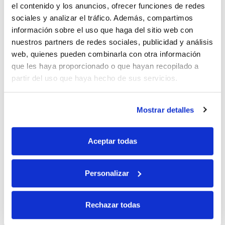
el contenido y los anuncios, ofrecer funciones de redes
sociales y analizar el tráfico. Además, compartimos
10% de descuento
información sobre el uso que haga del sitio web con
nuestros partners de redes sociales, publicidad y análisis
con tu primera compra.
web, quienes pueden combinarla con otra información
que les haya proporcionado o que hayan recopilado a
partir del uso que haya hecho de sus servicios.
Apúntate
a nuestra newsletter para recibir nuestras
ofertas
y
disfruta de
un 10% de descuento
en tu primera compra.
Mostrar detalles
Aceptar todas
Personalizar
Si, he leído y acepto la política de protección de datos.
Responsable: HIJOS DE JOSÉ SERRATS S.A. Finalidad: tratamientos con
Rechazar todas
fines comerciales, legitimación: consentimiento, destinatarios: proveedor de
mensajería online, derechos: Acceder, rectificar y suprimir los datos, así como