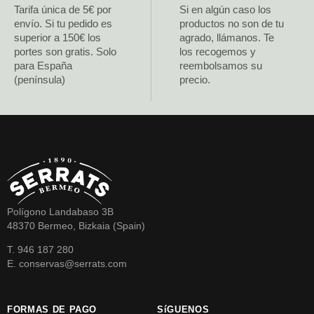
Tarifa única de 5€ por
Si en algún caso los
envío. Si tu pedido es
productos no son de tu
superior a 150€ los
agrado, llámanos. Te
portes son gratis. Solo
los recogemos y
para España
reembolsamos su
(península)
precio.
Polígono Landabaso 3B
48370 Bermeo, Bizkaia (Spain)
T. 946 187 280
E. conservas@serrats.com
FORMAS DE PAGO
SíGUENOS