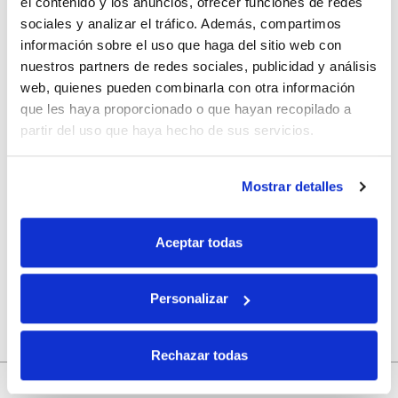
el contenido y los anuncios, ofrecer funciones de redes
sociales y analizar el tráfico. Además, compartimos
información sobre el uso que haga del sitio web con
Correo electrónico
*
nuestros partners de redes sociales, publicidad y análisis
web, quienes pueden combinarla con otra información
que les haya proporcionado o que hayan recopilado a
Web
partir del uso que haya hecho de sus servicios.
Mostrar detalles
Guarda mi nombre, correo electrónico y web en este
navegador para la próxima vez que comente.
Aceptar todas
Personalizar
Rechazar todas