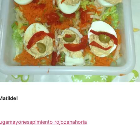
Matilde!
huga
mayonesa
pimiento rojo
zanahoria