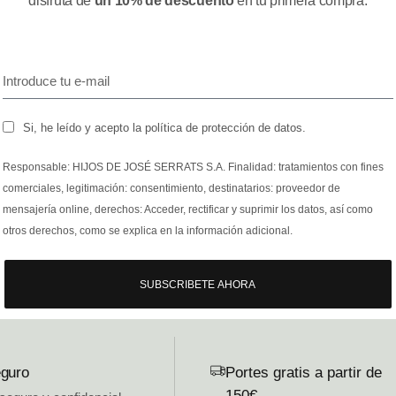
disfruta de
un 10% de descuento
en tu primera compra.
Si, he leído y acepto la política de protección de datos.
Responsable: HIJOS DE JOSÉ SERRATS S.A. Finalidad: tratamientos con fines
comerciales, legitimación: consentimiento, destinatarios: proveedor de
mensajería online, derechos: Acceder, rectificar y suprimir los datos, así como
otros derechos, como se explica en la información adicional.
SUBSCRIBETE AHORA
guro
Portes gratis a partir de
150€