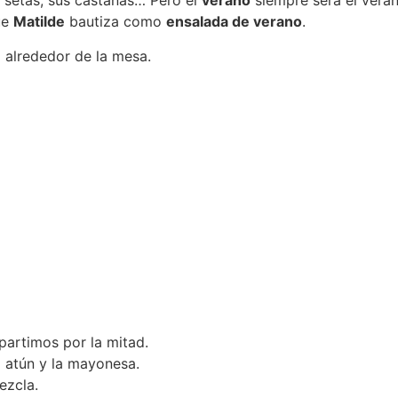
us setas, sus castañas… Pero el
verano
siempre será el veran
ue
Matilde
bautiza como
ensalada de verano
.
a alrededor de la mesa.
partimos por la mitad.
 atún y la mayonesa.
ezcla.