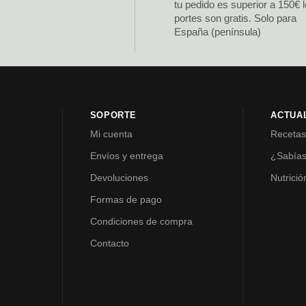
tu pedido es superior a 150€ 
portes son gratis. Solo para
España (península)
SOPORTE
ACTUA
Mi cuenta
Receta
Envíos y entrega
¿Sabía
Devoluciones
Nutrició
Formas de pago
Condiciones de compra
Contacto