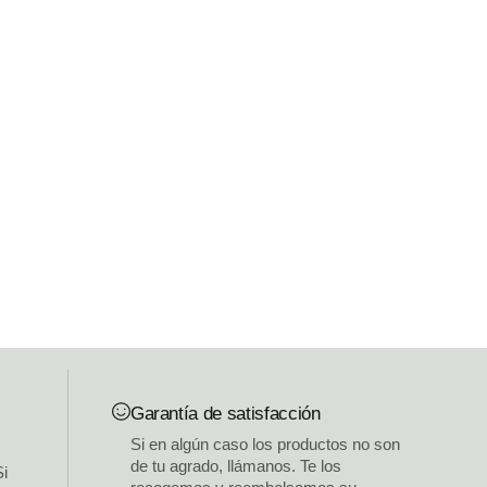
Garantía de satisfacción
Si en algún caso los productos no son
de tu agrado, llámanos. Te los
Si