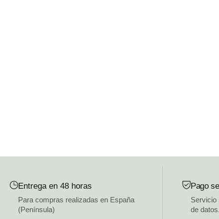
Entrega en 48 horas
Pago se
Para compras realizadas en España
Servicio
(Península)
de datos