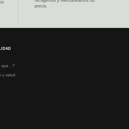
recogemos y reembolsamos su
los
precio.
LIDAD
s
s que…?
n y salud