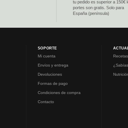
tu pedido es superior a 150€ 
portes son gratis. Solo para
España (península)
SOPORTE
ACTUA
Mi cuenta
Receta
Envíos y entrega
¿Sabía
Devoluciones
Nutrició
Formas de pago
Condiciones de compra
Contacto