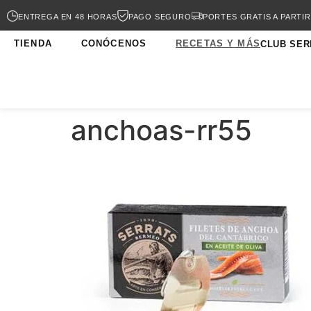
ENTREGA EN 48 HORAS
PAGO SEGURO
PORTES GRATIS A PARTIR
TIENDA
CONÓCENOS
RECETAS Y MÁS
CLUB SER
anchoas-rr55