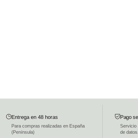
Entrega en 48 horas
Pago se
Para compras realizadas en España
Servicio
(Península)
de datos