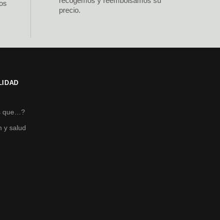
recogemos y reembolsamos su
los
precio.
LIDAD
s
s que…?
n y salud