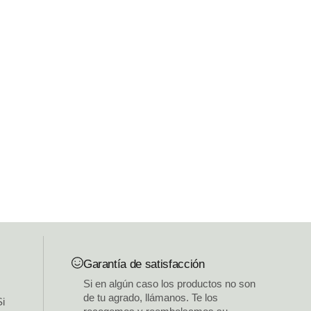
Garantía de satisfacción
Si en algún caso los productos no son
de tu agrado, llámanos. Te los
Si