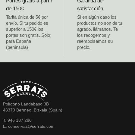
Portes gratis a partir
Garantía de
de 150€
satisfacción
Tarifa única de 5€ por
Si en algún caso los
envío. Si tu pedido es
productos no son de tu
superior a 150€ los
agrado, llámanos. Te
portes son gratis. Solo
los recogemos y
para España
reembolsamos su
(península)
precio.
Polígono Landabaso 3B
48370 Bermeo, Bizkaia (Spain)
T. 946 187 280
E. conservas@serrats.com