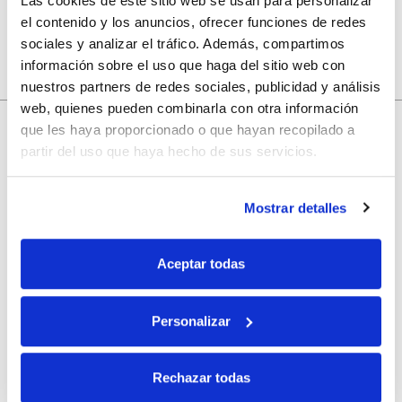
Las cookies de este sitio web se usan para personalizar
el contenido y los anuncios, ofrecer funciones de redes
sociales y analizar el tráfico. Además, compartimos
información sobre el uso que haga del sitio web con
nuestros partners de redes sociales, publicidad y análisis
web, quienes pueden combinarla con otra información
10% de descuento
que les haya proporcionado o que hayan recopilado a
partir del uso que haya hecho de sus servicios.
con tu primera compra.
Mostrar detalles
Apúntate
a nuestra newsletter para recibir nuestras
ofertas
y
disfruta de
un 10% de descuento
en tu primera compra.
Aceptar todas
Personalizar
Rechazar todas
Si, he leído y acepto la política de protección de datos.