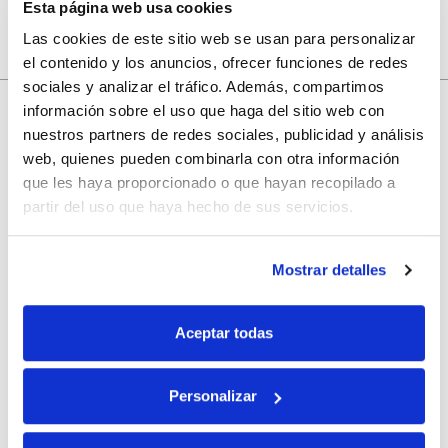
Esta página web usa cookies
Las cookies de este sitio web se usan para personalizar
el contenido y los anuncios, ofrecer funciones de redes
sociales y analizar el tráfico. Además, compartimos
información sobre el uso que haga del sitio web con
nuestros partners de redes sociales, publicidad y análisis
10% de descuento
web, quienes pueden combinarla con otra información
que les haya proporcionado o que hayan recopilado a
con tu primera compra.
partir del uso que haya hecho de sus servicios.
Mostrar detalles
Apúntate
a nuestra newsletter para recibir nuestras
ofertas
y
disfruta de
un 10% de descuento
en tu primera compra.
Aceptar todas
Personalizar
Si, he leído y acepto la política de protección de datos.