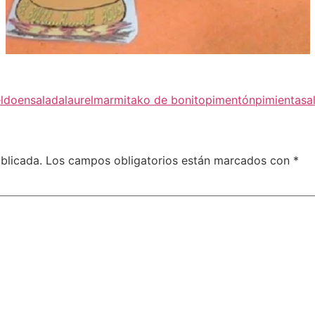
ldo
ensalada
laurel
marmitako de bonito
pimentón
pimienta
sa
blicada.
Los campos obligatorios están marcados con
*