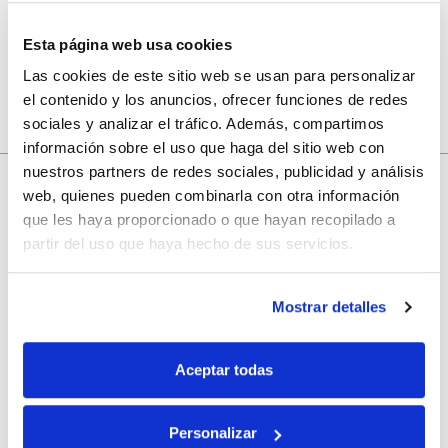
Esta página web usa cookies
Las cookies de este sitio web se usan para personalizar
el contenido y los anuncios, ofrecer funciones de redes
sociales y analizar el tráfico. Además, compartimos
información sobre el uso que haga del sitio web con
nuestros partners de redes sociales, publicidad y análisis
web, quienes pueden combinarla con otra información
que les haya proporcionado o que hayan recopilado a
10% de descuento
partir del uso que haya hecho de sus servicios.
con tu primera compra.
Mostrar detalles
Apúntate
a nuestra newsletter para recibir nuestras
ofertas
y
Aceptar todas
disfruta de
un 10% de descuento
en tu primera compra.
Personalizar