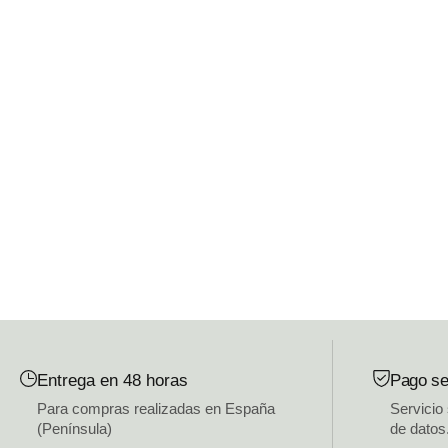
Entrega en 48 horas
Pago se
Para compras realizadas en España
Servicio
(Península)
de datos