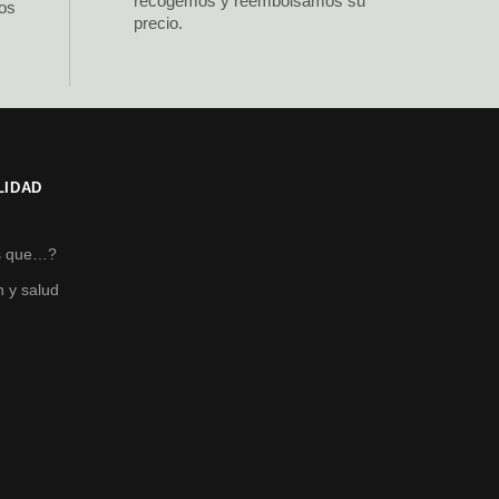
recogemos y reembolsamos su
los
precio.
LIDAD
s
s que…?
n y salud