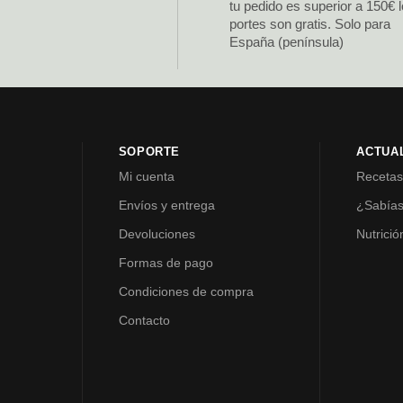
tu pedido es superior a 150€ 
portes son gratis. Solo para
España (península)
SOPORTE
ACTUA
Mi cuenta
Receta
Envíos y entrega
¿Sabía
Devoluciones
Nutrició
Formas de pago
Condiciones de compra
Contacto