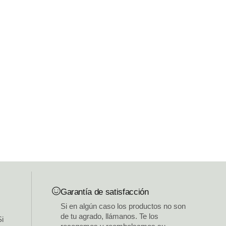
Garantía de satisfacción
Si en algún caso los productos no son
de tu agrado, llámanos. Te los
Si