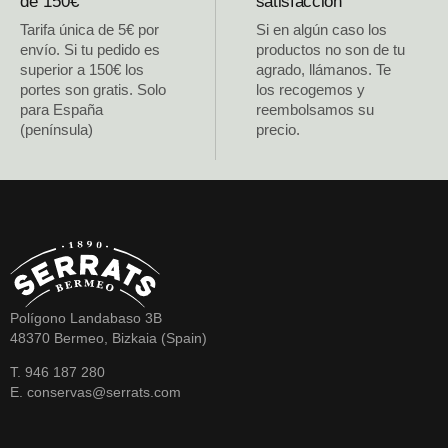
de 150€
satisfacción
Tarifa única de 5€ por
Si en algún caso los
envío. Si tu pedido es
productos no son de tu
superior a 150€ los
agrado, llámanos. Te
portes son gratis. Solo
los recogemos y
para España
reembolsamos su
(península)
precio.
Polígono Landabaso 3B
48370 Bermeo, Bizkaia (Spain)
T. 946 187 280
E. conservas@serrats.com