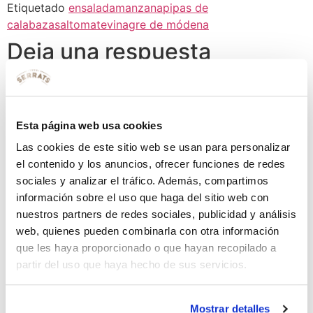
Etiquetado
ensalada
manzana
pipas de
calabaza
sal
tomate
vinagre de módena
Deja una respuesta
Tu dirección de correo electrónico no será publicada.
Los campos obligatorios están marcados con
*
Esta página web usa cookies
Comentario
*
Las cookies de este sitio web se usan para personalizar
el contenido y los anuncios, ofrecer funciones de redes
sociales y analizar el tráfico. Además, compartimos
información sobre el uso que haga del sitio web con
nuestros partners de redes sociales, publicidad y análisis
web, quienes pueden combinarla con otra información
que les haya proporcionado o que hayan recopilado a
partir del uso que haya hecho de sus servicios.
Nombre
*
Mostrar detalles