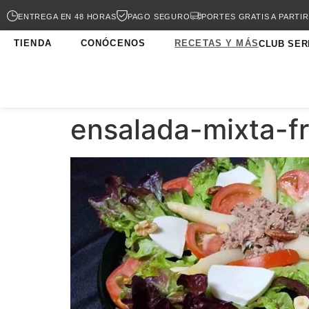
ENTREGA EN 48 HORAS
PAGO SEGURO
PORTES GRATIS A PARTIR
TIENDA
CONÓCENOS
RECETAS Y MÁS
CLUB SER
ensalada-mixta-f