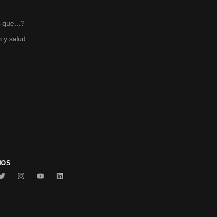
s
s que…?
n y salud
NOS