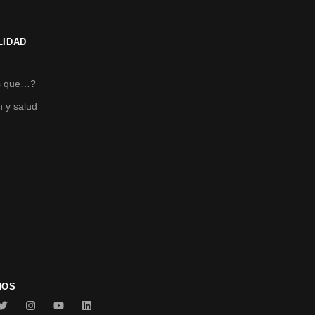
LIDAD
s
s que…?
n y salud
NOS