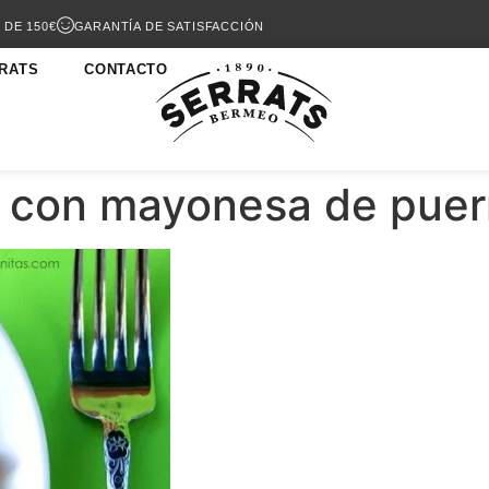
 DE 150€
GARANTÍA DE SATISFACCIÓN
RATS
CONTACTO
l con mayonesa de puer