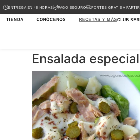
ENTREGA EN 48 HORAS
PAGO SEGURO
PORTES GRATIS A PARTIR
TIENDA
CONÓCENOS
RECETAS Y MÁS
CLUB SER
Ensalada especia