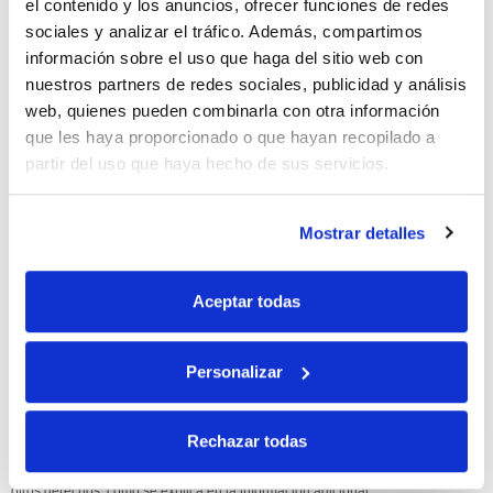
el contenido y los anuncios, ofrecer funciones de redes
sociales y analizar el tráfico. Además, compartimos
10% de descuento
información sobre el uso que haga del sitio web con
nuestros partners de redes sociales, publicidad y análisis
con tu primera compra.
web, quienes pueden combinarla con otra información
que les haya proporcionado o que hayan recopilado a
partir del uso que haya hecho de sus servicios.
Apúntate
a nuestra newsletter para recibir nuestras
ofertas
y
disfruta de
un 10% de descuento
en tu primera compra.
Mostrar detalles
Aceptar todas
Si, he leído y acepto la política de protección de datos.
Personalizar
Responsable: HIJOS DE JOSÉ SERRATS S.A. Finalidad: tratamientos con
fines comerciales, legitimación: consentimiento, destinatarios: proveedor de
Rechazar todas
mensajería online, derechos: Acceder, rectificar y suprimir los datos, así como
otros derechos, como se explica en la información adicional.