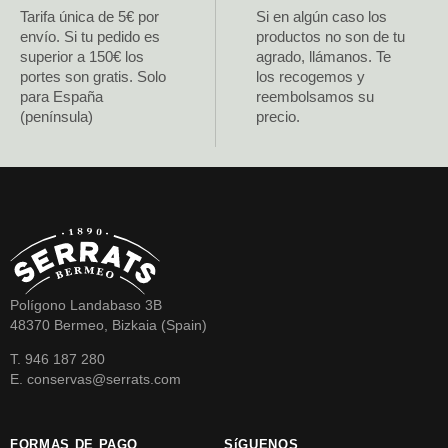
Tarifa única de 5€ por
Si en algún caso los
envío. Si tu pedido es
productos no son de tu
superior a 150€ los
agrado, llámanos. Te
portes son gratis. Solo
los recogemos y
para España
reembolsamos su
(península)
precio.
Polígono Landabaso 3B
48370 Bermeo, Bizkaia (Spain)
T. 946 187 280
E. conservas@serrats.com
FORMAS DE PAGO
SíGUENOS