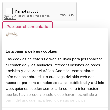
10% de descuento
Esta página web usa cookies
con tu primera compra.
Las cookies de este sitio web se usan para personalizar
el contenido y los anuncios, ofrecer funciones de redes
sociales y analizar el tráfico. Además, compartimos
Apúntate
a nuestra newsletter para recibir nuestras
ofertas
y
información sobre el uso que haga del sitio web con
disfruta de
un 10% de descuento
en tu primera compra.
nuestros partners de redes sociales, publicidad y análisis
web, quienes pueden combinarla con otra información
que les haya proporcionado o que hayan recopilado a
partir del uso que haya hecho de sus servicios.