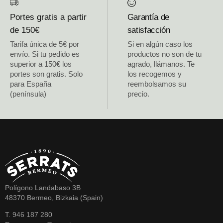
Portes gratis a partir
Garantía de
de 150€
satisfacción
Tarifa única de 5€ por
Si en algún caso los
envío. Si tu pedido es
productos no son de tu
superior a 150€ los
agrado, llámanos. Te
portes son gratis. Solo
los recogemos y
para España
reembolsamos su
(península)
precio.
Polígono Landabaso 3B
48370 Bermeo, Bizkaia (Spain)
T. 946 187 280