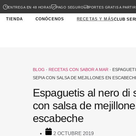
ENTREGA EN 48 HORAS
PAGO SEGURO
PORTES GRATIS A PARTIR
TIENDA
CONÓCENOS
RECETAS Y MÁS
CLUB SER
BLOG
·
RECETAS CON SABOR A MAR
·
ESPAGUETI
SEPIA CON SALSA DE MEJILLONES EN ESCABECH
Espaguetis al nero di 
con salsa de mejillon
escabeche
2 OCTUBRE 2019