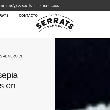
 DE 150€
GARANTÍA DE SATISFACCIÓN
RATS
CONTACTO
S AL NERO DI
E
sepia
es en