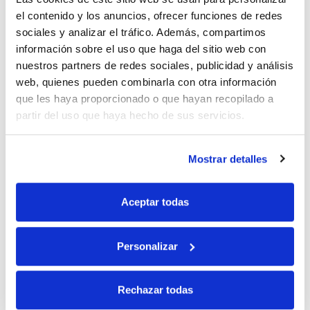
el contenido y los anuncios, ofrecer funciones de redes
sociales y analizar el tráfico. Además, compartimos
10% de descuento
información sobre el uso que haga del sitio web con
nuestros partners de redes sociales, publicidad y análisis
web, quienes pueden combinarla con otra información
con tu primera compra.
que les haya proporcionado o que hayan recopilado a
partir del uso que haya hecho de sus servicios.
Apúntate
a nuestra newsletter para recibir nuestras
ofertas
y
disfruta de
un 10% de descuento
en tu primera compra.
Mostrar detalles
Aceptar todas
Personalizar
Si, he leído y acepto la política de protección de datos.
Responsable: HIJOS DE JOSÉ SERRATS S.A. Finalidad: tratamientos con
Rechazar todas
fines comerciales, legitimación: consentimiento, destinatarios: proveedor de