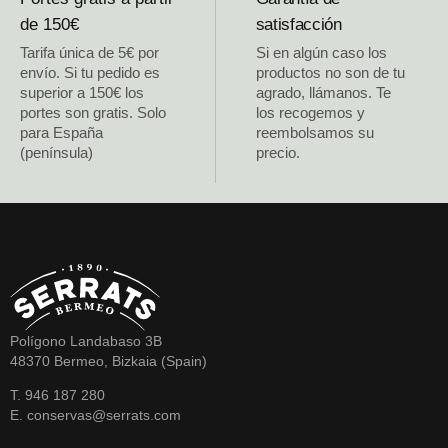
de 150€
satisfacción
Tarifa única de 5€ por
Si en algún caso los
envío. Si tu pedido es
productos no son de tu
superior a 150€ los
agrado, llámanos. Te
portes son gratis. Solo
los recogemos y
para España
reembolsamos su
(península)
precio.
Polígono Landabaso 3B
48370 Bermeo, Bizkaia (Spain)
T. 946 187 280
E. conservas@serrats.com