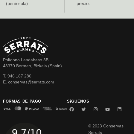
(península)
precio.
Polígono Landabaso 3B
48370 Bermeo, Bizkaia (Spain)
T. 946 187 280
E. conservas@serrats.com
FORMAS DE PAGO
SíGUENOS
© 2023 Conservas
Serrats