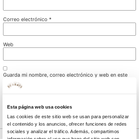
Correo electrónico
*
Web
Guarda mi nombre, correo electrónico y web en este
navegador para la próxima vez que comente.
Esta página web usa cookies
Las cookies de este sitio web se usan para personalizar
el contenido y los anuncios, ofrecer funciones de redes
sociales y analizar el tráfico. Además, compartimos
10% de descuento
información sobre el uso que haga del sitio web con