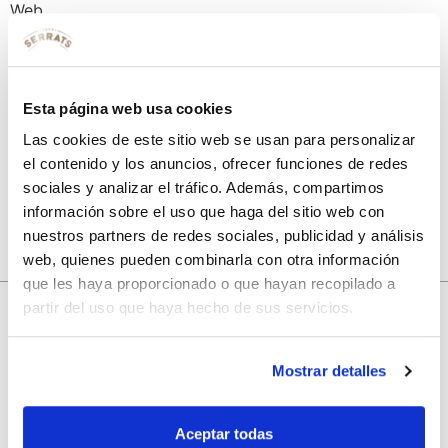
Web
Guarda mi nombre, correo electrónico y web en este
Esta página web usa cookies
navegador para la próxima vez que comente.
Las cookies de este sitio web se usan para personalizar
el contenido y los anuncios, ofrecer funciones de redes
sociales y analizar el tráfico. Además, compartimos
información sobre el uso que haga del sitio web con
nuestros partners de redes sociales, publicidad y análisis
web, quienes pueden combinarla con otra información
que les haya proporcionado o que hayan recopilado a
partir del uso que haya hecho de sus servicios.
10% de descuento
Mostrar detalles
con tu primera compra.
Aceptar todas