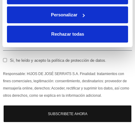
Apúntate
a nuestra newsletter para recibir nuestras
ofertas
y
Personalizar
disfruta de
un 10% de descuento
en tu primera compra.
Rechazar todas
Si, he leído y acepto la política de protección de datos.
Responsable: HIJOS DE JOSÉ SERRATS S.A. Finalidad: tratamientos con
fines comerciales, legitimación: consentimiento, destinatarios: proveedor de
mensajería online, derechos: Acceder, rectificar y suprimir los datos, así como
otros derechos, como se explica en la información adicional.
SUBSCRIBETE AHORA