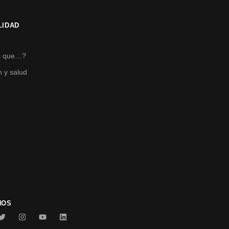
LIDAD
s
s que…?
n y salud
NOS