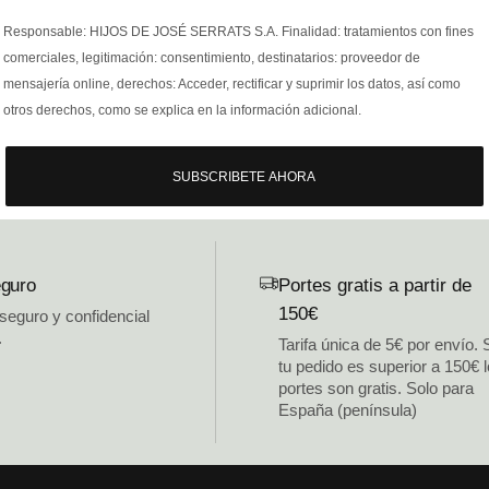
Responsable: HIJOS DE JOSÉ SERRATS S.A. Finalidad: tratamientos con fines
comerciales, legitimación: consentimiento, destinatarios: proveedor de
mensajería online, derechos: Acceder, rectificar y suprimir los datos, así como
otros derechos, como se explica en la información adicional.
SUBSCRIBETE AHORA
guro
Portes gratis a partir de
150€
 seguro y confidencial
.
Tarifa única de 5€ por envío. 
tu pedido es superior a 150€ 
portes son gratis. Solo para
España (península)