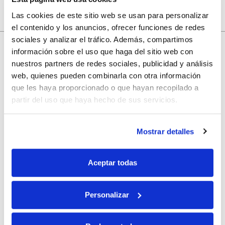
Las cookies de este sitio web se usan para personalizar
el contenido y los anuncios, ofrecer funciones de redes
sociales y analizar el tráfico. Además, compartimos
información sobre el uso que haga del sitio web con
nuestros partners de redes sociales, publicidad y análisis
10% de descuento
web, quienes pueden combinarla con otra información
que les haya proporcionado o que hayan recopilado a
con tu primera compra.
partir del uso que haya hecho de sus servicios.
Mostrar detalles
Apúntate
a nuestra newsletter para recibir nuestras
ofertas
y
disfruta de
un 10% de descuento
en tu primera compra.
Aceptar todas
Personalizar
Si, he leído y acepto la política de protección de datos.