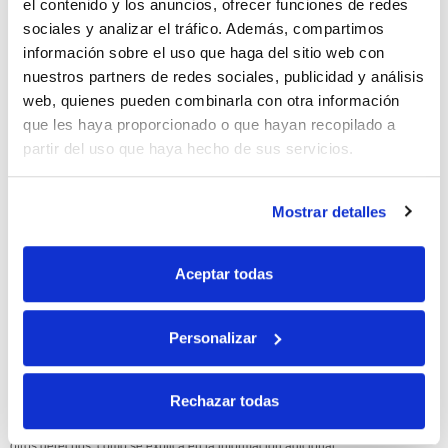
el contenido y los anuncios, ofrecer funciones de redes
sociales y analizar el tráfico. Además, compartimos
10% de descuento
información sobre el uso que haga del sitio web con
nuestros partners de redes sociales, publicidad y análisis
con tu primera compra.
web, quienes pueden combinarla con otra información
que les haya proporcionado o que hayan recopilado a
partir del uso que haya hecho de sus servicios.
Apúntate
a nuestra newsletter para recibir nuestras
ofertas
y
disfruta de
un 10% de descuento
en tu primera compra.
Mostrar detalles
Aceptar todas
Si, he leído y acepto la política de protección de datos.
Personalizar
Responsable: HIJOS DE JOSÉ SERRATS S.A. Finalidad: tratamientos con
fines comerciales, legitimación: consentimiento, destinatarios: proveedor de
Rechazar todas
mensajería online, derechos: Acceder, rectificar y suprimir los datos, así como
otros derechos, como se explica en la información adicional.