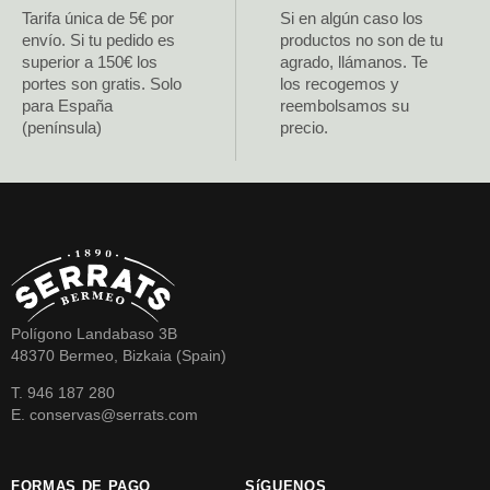
Tarifa única de 5€ por
Si en algún caso los
envío. Si tu pedido es
productos no son de tu
superior a 150€ los
agrado, llámanos. Te
portes son gratis. Solo
los recogemos y
para España
reembolsamos su
(península)
precio.
Polígono Landabaso 3B
48370 Bermeo, Bizkaia (Spain)
T. 946 187 280
E. conservas@serrats.com
FORMAS DE PAGO
SíGUENOS