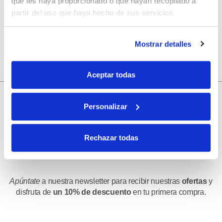
que les haya proporcionado o que hayan recopilado a
navegador para la próxima vez que comente.
partir del uso que haya hecho de sus servicios.
Mostrar detalles
Aceptar todas
Personalizar
10% de descuento
Rechazar todas
con tu primera compra.
Apúntate
a nuestra newsletter para recibir nuestras
ofertas
y
disfruta de
un 10% de descuento
en tu primera compra.