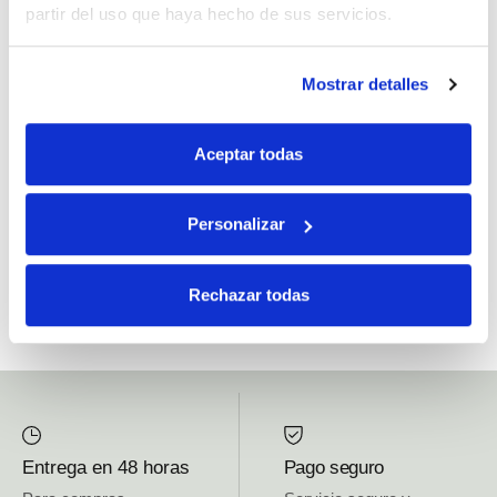
partir del uso que haya hecho de sus servicios.
Si, he leído y acepto la política de protección de datos.
Mostrar detalles
Responsable: HIJOS DE JOSÉ SERRATS S.A. Finalidad: tratamientos con
fines comerciales, legitimación: consentimiento, destinatarios: proveedor de
Aceptar todas
mensajería online, derechos: Acceder, rectificar y suprimir los datos, así como
otros derechos, como se explica en la información adicional.
Personalizar
SUBSCRIBETE AHORA
Rechazar todas
Entrega en 48 horas
Pago seguro