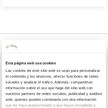
10% de descuento
con tu primera compra.
Esta página web usa cookies
Las cookies de este sitio web se usan para personalizar
el contenido y los anuncios, ofrecer funciones de redes
sociales y analizar el tráfico. Además, compartimos
Apúntate
a nuestra newsletter para recibir nuestras
ofertas
y
disfruta de
un 10% de descuento
en tu primera compra.
información sobre el uso que haga del sitio web con
nuestros partners de redes sociales, publicidad y análisis
web, quienes pueden combinarla con otra información
que les haya proporcionado o que hayan recopilado a