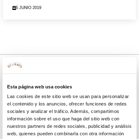
5 JUNIO 2019
10% de descuento
Esta página web usa cookies
con tu primera compra.
Las cookies de este sitio web se usan para personalizar
el contenido y los anuncios, ofrecer funciones de redes
sociales y analizar el tráfico. Además, compartimos
Apúntate
a nuestra newsletter para recibir nuestras
ofertas
y
información sobre el uso que haga del sitio web con
disfruta de
un 10% de descuento
en tu primera compra.
nuestros partners de redes sociales, publicidad y análisis
web, quienes pueden combinarla con otra información