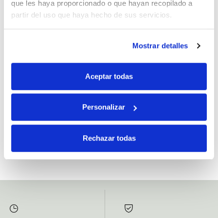
que les haya proporcionado o que hayan recopilado a
partir del uso que haya hecho de sus servicios.
Mostrar detalles
Si, he leído y acepto la política de protección de datos.
Responsable: HIJOS DE JOSÉ SERRATS S.A. Finalidad: tratamientos con
Aceptar todas
fines comerciales, legitimación: consentimiento, destinatarios: proveedor de
mensajería online, derechos: Acceder, rectificar y suprimir los datos, así como
otros derechos, como se explica en la información adicional.
Personalizar
SUBSCRIBETE AHORA
Rechazar todas