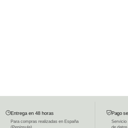
Entrega en 48 horas
Pago se
Para compras realizadas en España
Servicio
(Península)
de datos