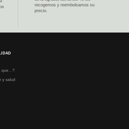
Si
recogemos y reembolsamos su
los
precio.
LIDAD
s
s que…?
n y salud