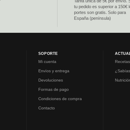
Tarifa única de 5€ por envío. 
tu pedido es superior a 150€ 
portes son gratis. Solo para
España (península)
SOPORTE
ACTUA
Mi cuenta
Receta
Envíos y entrega
¿Sabía
Devoluciones
Nutrició
Formas de pago
Condiciones de compra
Contacto