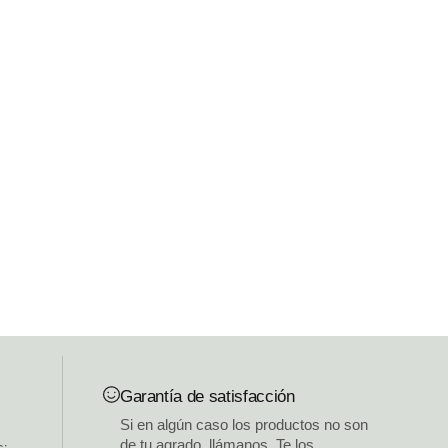
Garantía de satisfacción
Si en algún caso los productos no son
de tu agrado, llámanos. Te los