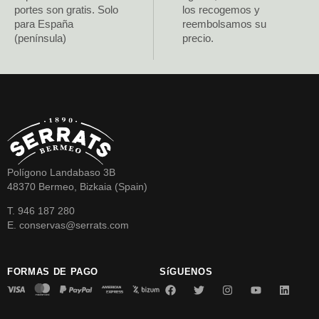
portes son gratis. Solo
los recogemos y
para España
reembolsamos su
(península)
precio.
Polígono Landabaso 3B
48370 Bermeo, Bizkaia (Spain)
T. 946 187 280
E. conservas@serrats.com
FORMAS DE PAGO
SíGUENOS