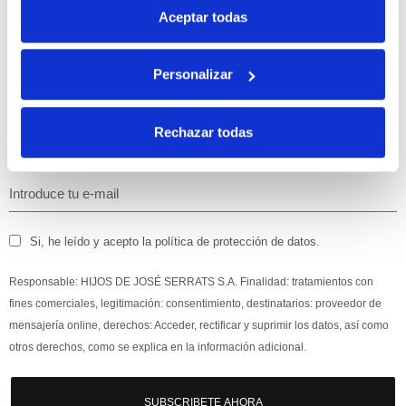
Aceptar todas
con tu primera compra.
Personalizar
Apúntate
a nuestra newsletter para recibir nuestras
ofertas
y
disfruta de
un 10% de descuento
en tu primera compra.
Rechazar todas
Si, he leído y acepto la política de protección de datos.
Responsable: HIJOS DE JOSÉ SERRATS S.A. Finalidad: tratamientos con
fines comerciales, legitimación: consentimiento, destinatarios: proveedor de
mensajería online, derechos: Acceder, rectificar y suprimir los datos, así como
otros derechos, como se explica en la información adicional.
SUBSCRIBETE AHORA