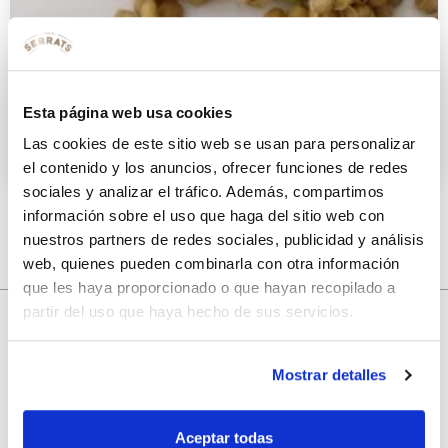
Ensalada de lentejas con atún
Esta página web usa cookies
28 ABRIL 2015
Las cookies de este sitio web se usan para personalizar
el contenido y los anuncios, ofrecer funciones de redes
sociales y analizar el tráfico. Además, compartimos
información sobre el uso que haga del sitio web con
nuestros partners de redes sociales, publicidad y análisis
web, quienes pueden combinarla con otra información
que les haya proporcionado o que hayan recopilado a
partir del uso que haya hecho de sus servicios.
10% de descuento
Mostrar detalles
con tu primera compra.
Aceptar todas