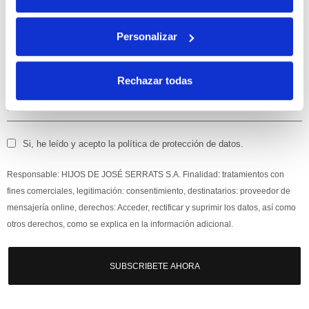
Apúntate
a nuestra newsletter para recibir nuestras
ofertas
y
Personalizar
disfruta de
un 10% de descuento
en tu primera compra.
Rechazar todas
Si, he leído y acepto la política de protección de datos.
Responsable: HIJOS DE JOSÉ SERRATS S.A. Finalidad: tratamientos con
fines comerciales, legitimación: consentimiento, destinatarios: proveedor de
mensajería online, derechos: Acceder, rectificar y suprimir los datos, así como
otros derechos, como se explica en la información adicional.
SUBSCRIBETE AHORA