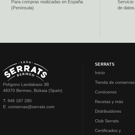
Para compras realizadas en España
Servicio
(Península)
de datos
SERRATS
Inicio
Tienda de conservas
Polígono Landabaso 3B
48370 Bermeo, Bizkaia (Spain)
Conócenos
T. 946 187 280
Recetas y más
E. conservas@serrats.com
Distribuidores
Club Serrats
Certificados y