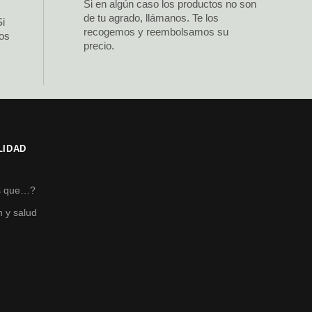
Si en algún caso los productos no son
de tu agrado, llámanos. Te los
Si
recogemos y reembolsamos su
los
precio.
LIDAD
s
s que…?
n y salud