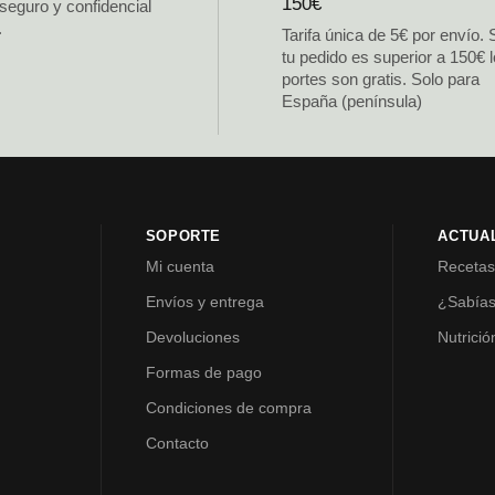
150€
 seguro y confidencial
.
Tarifa única de 5€ por envío. 
tu pedido es superior a 150€ 
portes son gratis. Solo para
España (península)
SOPORTE
ACTUA
Mi cuenta
Receta
Envíos y entrega
¿Sabía
Devoluciones
Nutrició
Formas de pago
Condiciones de compra
Contacto