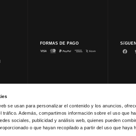
FORMAS DE PAGO
SíGUE
d
ies
© 2023 
web se usan para personalizar el contenido y los anuncios, ofrec
el tráfico. Además, compartimos información sobre el uso que ha
edes sociales, publicidad y análisis web, quienes pueden combin
proporcionado o que hayan recopilado a partir del uso que haya