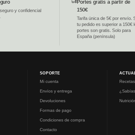
guro
Portes gratis a partir de
150€
 seguro y confidencial
.
Tarifa única de 5€ por envío. 
tu pedido es superior a 150€ 
portes son gratis. Solo para
España (península)
SOPORTE
ACTUA
Mi cuenta
Receta
Envíos y entrega
¿Sabía
Devoluciones
Nutrició
Formas de pago
Condiciones de compra
Contacto