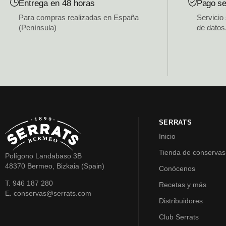
Entrega en 48 horas
Pago se
Para compras realizadas en España
Servicio
(Península)
de datos
SERRATS
Inicio
Tienda de conservas
Polígono Landabaso 3B
48370 Bermeo, Bizkaia (Spain)
Conócenos
T. 946 187 280
Recetas y más
E. conservas@serrats.com
Distribuidores
Club Serrats