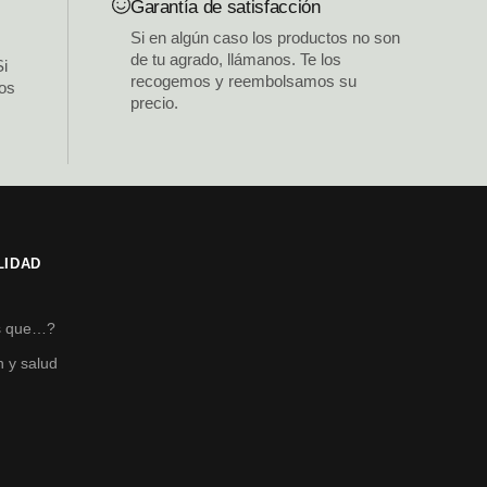
Garantía de satisfacción
Si en algún caso los productos no son
de tu agrado, llámanos. Te los
Si
recogemos y reembolsamos su
los
precio.
LIDAD
s
s que…?
n y salud