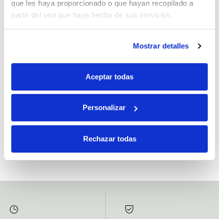
que les haya proporcionado o que hayan recopilado a
partir del uso que haya hecho de sus servicios.
Mostrar detalles
Si, he leído y acepto la política de protección de datos.
Responsable: HIJOS DE JOSÉ SERRATS S.A. Finalidad: tratamientos con
Aceptar todas
fines comerciales, legitimación: consentimiento, destinatarios: proveedor de
mensajería online, derechos: Acceder, rectificar y suprimir los datos, así como
otros derechos, como se explica en la información adicional.
Personalizar
SUBSCRIBETE AHORA
Rechazar todas