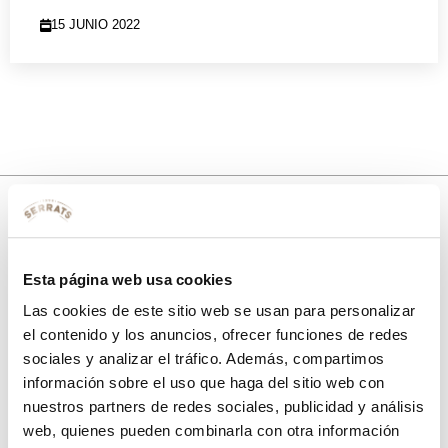
15 JUNIO 2022
10% de descuento
Esta página web usa cookies
con tu primera compra.
Las cookies de este sitio web se usan para personalizar
el contenido y los anuncios, ofrecer funciones de redes
sociales y analizar el tráfico. Además, compartimos
Apúntate
a nuestra newsletter para recibir nuestras
ofertas
y
información sobre el uso que haga del sitio web con
disfruta de
un 10% de descuento
en tu primera compra.
nuestros partners de redes sociales, publicidad y análisis
web, quienes pueden combinarla con otra información